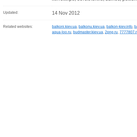
Updated:
14 Nov 2012
Related websites:
balkoni.kiev.ua
,
balkonu.kiev.ua
,
balkon-kiev.info
,
b
aqua-loo.ru
,
budmaster.kiev.ua
,
2png.ru
,
7777807.r