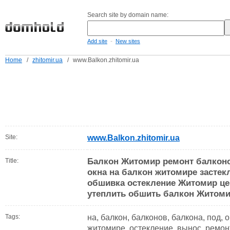
Search site by domain name:
-
Add site
New sites
Home
/
zhitomir.ua
/
www.Balkon.zhitomir.ua
Site:
www.Balkon.zhitomir.ua
Балкон Житомир ремонт балконо
Title:
окна на балкон житомире засте
обшивка остекление Житомир це
утеплить обшить балкон Житом
Tags:
на, балкон, балконов, балкона, под, о
житомире, остекление, вынос, ремонт